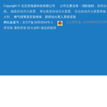
Copyright © 北京安瑞盾科技有限公司 公司主要业务：消防器材，
厨房自
统
、
烟道自动灭火装置
、
单位食堂自动灭火装置
、
灶台自动灭火装置维修
火剂
、燃气报警器安装维保、厨房动火离人系统安装
京公网安备 11010802022205
网站备案号：
京ICP备16053054号-1
库安装
通风管道
防火涂料
液晶拼接屏